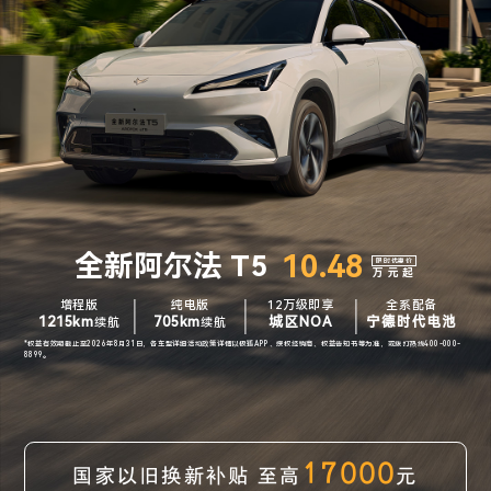
10.48
全新阿尔法 T5
限时优惠价
万元起
增程版
纯电版
12万级即享
全系配备
1215km
705km
城区NOA
宁德时代电池
续航
续航
*权益有效期截止至2026年8月31日，各车型详细活动政策详情以极狐APP、授权经销商、权益告知书等为准，或拨打热线400-000-
8899。
17000
国家以旧换新补贴 至高
元