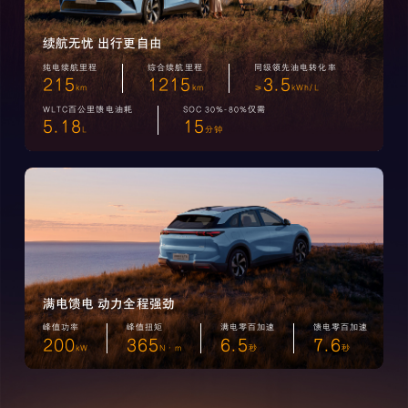
续航无忧 出行更自由
纯电续航里程
综合续航里程
同级领先油电转化率
215
1215
3.5
km
km
≥
kWh/L
WLTC百公里馈电油耗
SOC 30%-80%仅需
5.18
15
L
分钟
满电馈电 动力全程强劲
峰值功率
峰值扭矩
满电零百加速
馈电零百加速
200
365
6.5
7.6
kW
N·m
秒
秒