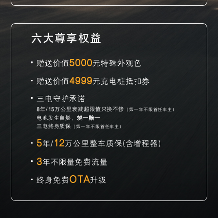
六大尊享权益
5000
赠送价值
元特殊外观色
4999
赠送价值
元充电桩抵扣券
三电守护承诺
8
年/
15
万公里衰减超限值只换不修
（第一年不限首任车主）
电池发生自燃，
烧一赔一
三电终身质保
（第一年不限首任车主）
5
12
年/
万公里整车质保(含增程器)
3
年不限量免费流量
OTA
终身免费
升级