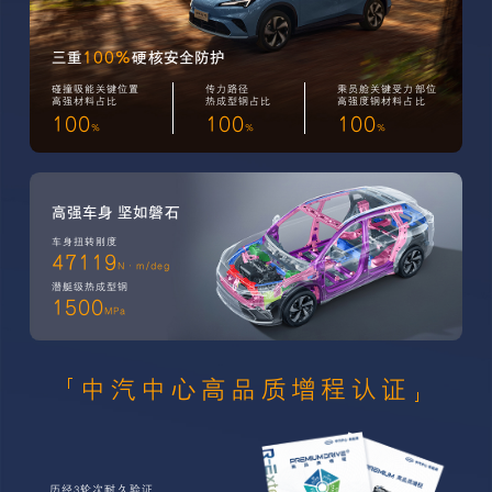
100%
三重
硬核安全防护
碰撞吸能关键位置
传力路径
乘员舱关键受力部位
高强材料占比
热成型钢占比
高强度钢材料占比
100
100
100
%
%
%
高强车身 坚如磐石
车身扭转刚度
47119
N·m/deg
潜艇级热成型钢
1500
MPa
中汽中心高品质增程认证
历经3轮次耐久验证