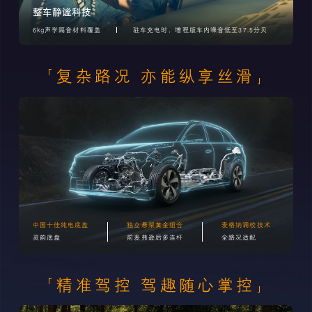
整车静谧科技
6kg声学隔音材料覆盖
驻车充电时，增程版车内噪音低至37.5分贝
复杂路况 亦能纵享丝滑
中国十佳纯电底盘
独立悬架黄金组合
麦格纳调校技术
灵韵底盘
前麦弗逊后多连杆
全路况适配
精准驾控 驾趣随心掌控