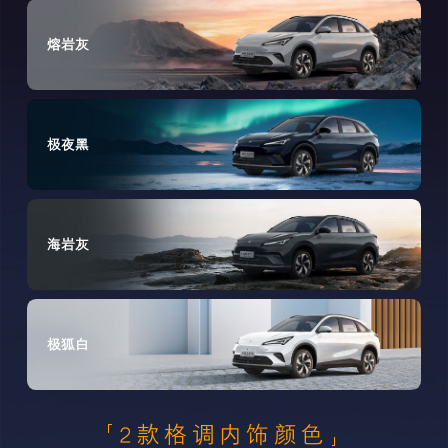
熔岩灰
极夜黑
海岩灰
极狐白
2款格调内饰颜色