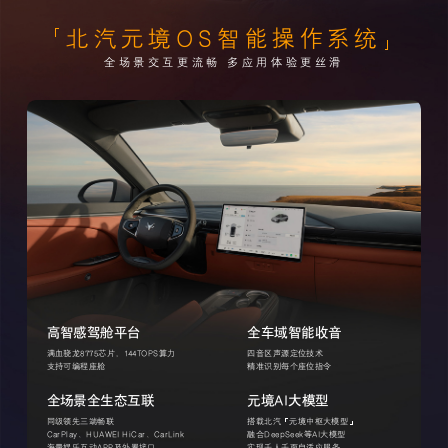
北汽元境OS智能操作系统
全场景交互更流畅 多应用体验更丝滑
高智感驾舱平台
全车域智能收音
满血骁龙8775芯片，144TOPS算力
四音区声源定位技术
支持可编程座舱
精准识别每个座位指令
全场景全生态互联
元境AI大模型
同级领先三端畅联
搭载北汽
元境中枢大模型
CarPlay、HUAWEI HiCar、CarLink
融合DeepSeek等AI大模型
海量娱乐互动APP及外置接口
实现千人千面自适应服务