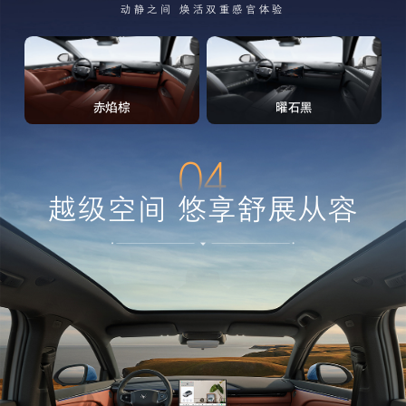
动静之间 焕活双重感官体验
赤焰棕
曜石黑
04
越级空间 悠享舒展从容