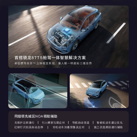
首搭骁龙8775舱驾一体智慧解决方案
卓驭惯导双目
立体视觉系统，像人眼一样感知三维世界
TM
同级领先城区NOA领航辅助
无保护左转通行
行人横穿马路应对
导航自动变道
智能机动车避让优化
红绿灯识别及自动启停
非机动车加塞预警及应对
施工改造路段通行辅助