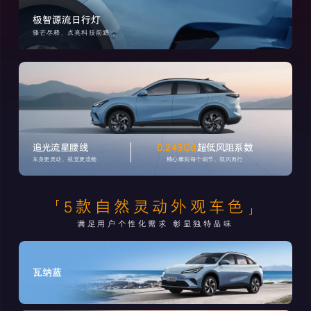
极智源流日行灯
锋芒尽释，点亮科技前路
追光流星腰线
0.243Cd
超低风阻系数
车身更灵动，视觉更流畅
精心雕刻每个细节，驭风而行
5款自然灵动外观车色
满足用户个性化需求 彰显独特品味
瓦纳蓝