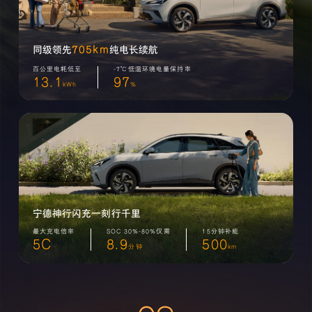
705km
同级领先
纯电长续航
百公里电耗低至
-7℃低温环境电量保持率
13.1
97
kWh
%
宁德神行闪充一刻行千里
最大充电倍率
SOC 30%-80%仅需
15分钟补能
5C
8.9
500
分钟
km