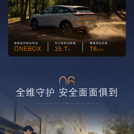
智能电控制动系统
百公里制动距离
麋鹿测试成绩
ONEBOX
35.7
76
m
km/h
06
全维守护 安全面面俱到