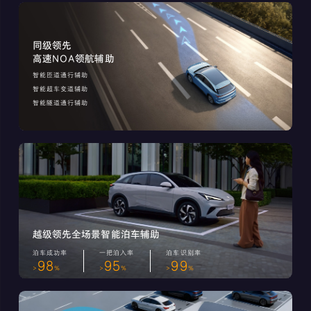
同级领先
高速NOA领航辅助
智能匝道通行辅助
智能超车变道辅助
智能隧道通行辅助
越级领先全场景智能泊车辅助
泊车成功率
一把泊入率
泊车识别率
98
95
99
>
%
>
%
>
%