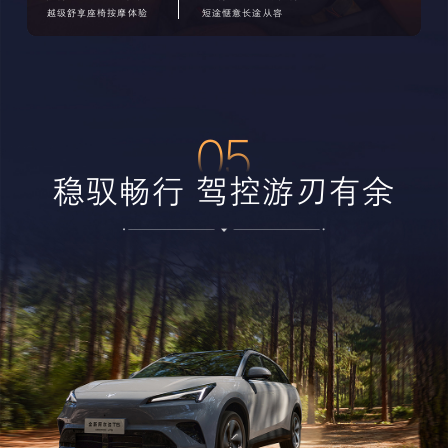
越级舒享座椅按摩体验
短途惬意长途从容
05
稳驭畅行 驾控游刃有余