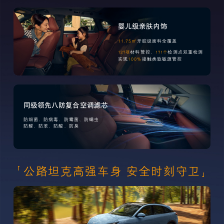
婴儿级亲肤内饰
11.75㎡
牙胶级面料全覆盖
材料管控、
检测点双重检测
127项
171个
实现
100%
接触类致敏源管控
同级领先八防复合空调滤芯
防细菌、防病毒、防霉菌、防螨虫
防醛、防苯、防酸、防臭
公路坦克高强车身 安全时刻守卫