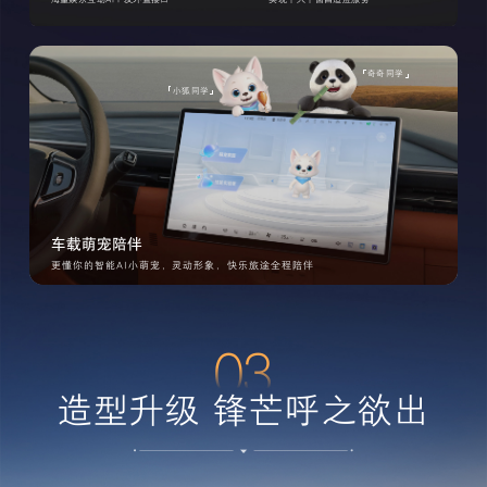
奇奇同学
小狐同学
车载萌宠陪伴
更懂你的智能AI小萌宠，灵动形象，快乐旅途全程陪伴
03
造型升级 锋芒呼之欲出