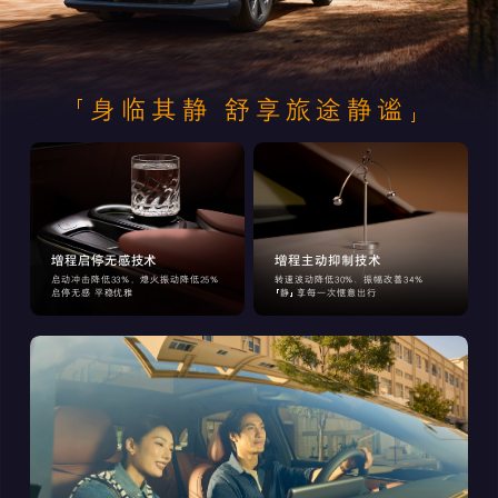
身临其静 舒享旅途静谧
增程启停无感技术
增程主动抑制技术
启动冲击降低33%，熄火振动降低25%
转速波动降低30%、振幅改善34%
启停无感 平稳优雅
静
享每一次惬意出行