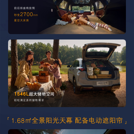
前后排座椅放倒
2700
秒变
mm
星空大床房
1546L
超大储物空间
轻松满足多样储物需求
1.68㎡全景阳光天幕 配备电动遮阳帘