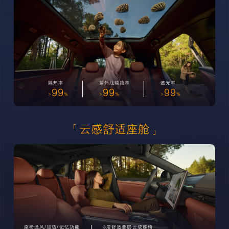
隔热率
紫外线隔绝率
遮光率
99
99
99
>
%
>
%
>
%
云感舒适座舱
座椅通风/加热/记忆功能
8层舒适叠层云绒座椅