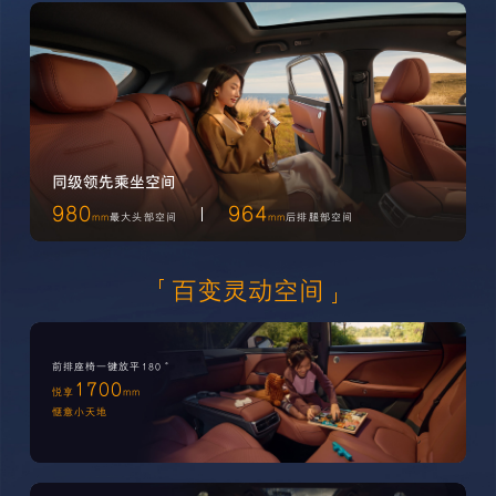
同级领先乘坐空间
980
964
mm
最大头部空间
mm
后排腿部空间
百变灵动空间
前排座椅一键放平180°
1700
悦享
mm
惬意小天地