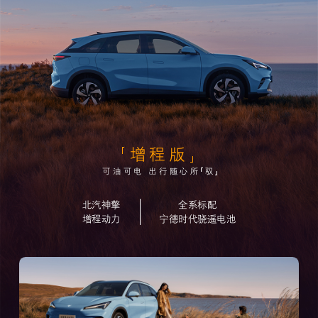
增程版
可油可电 出行随心所
驭
北汽神擎
全系标配
增程动力
宁德时代骁遥电池