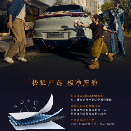
极狐严选 极净座舱
打造接近0醛0苯健康座舱
车内健康标准全面优于国标限值
全系标配吸附降解材料
苯类吸附降解有效期达17年
醛类吸附降解有效期达26年
严选环保材质工艺
220℃低温注塑工艺、低VOC涂料