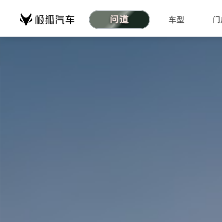
问道
车型
门